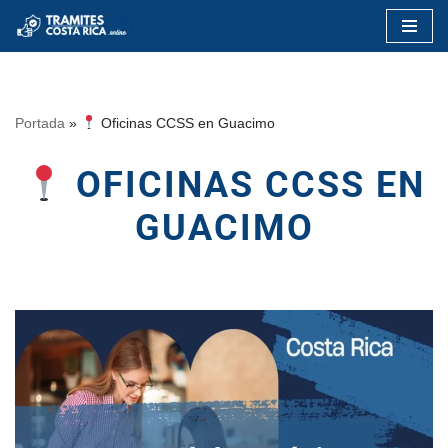
Saltar
al
contenido
Portada
»
Oficinas CCSS en Guacimo
OFICINAS CCSS EN
GUACIMO