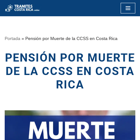
Saltar
al
contenido
Portada
»
Pensión por Muerte de la CCSS en Costa Rica
PENSIÓN POR MUERTE
DE LA CCSS EN COSTA
RICA