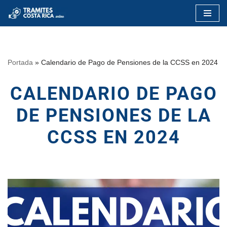
Saltar
al
contenido
Portada
»
Calendario de Pago de Pensiones de la CCSS en 2024
CALENDARIO DE PAGO
DE PENSIONES DE LA
CCSS EN 2024