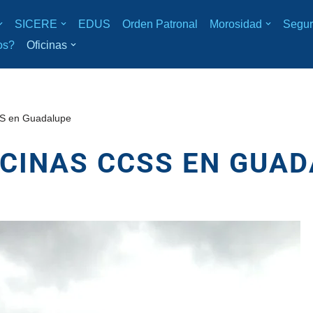
SICERE
EDUS
Orden Patronal
Morosidad
Segur
os?
Oficinas
S en Guadalupe
CINAS CCSS EN GUA