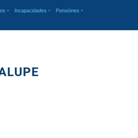
os
Incapacidades
Pensiónes
DALUPE